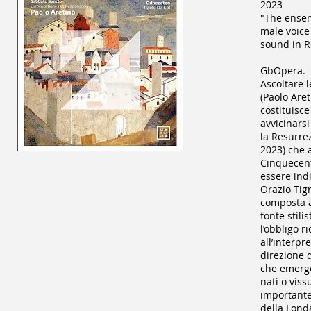
2023
"The ensem
male voice 
sound in R
GbOpera.
Ascoltare 
(Paolo Aret
costituisc
avvicinarsi
la Resurre
2023) che 
Cinquecent
essere ind
Orazio Tig
composta a
fonte stili
l’obbligo r
all’interp
direzione d
che emerge 
nati o vis
importante
della Fonda