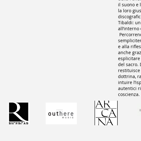
il suono e 
la loro giu
discografic
Tibaldi: un
all’interno
Percorrend
semplicite
e alla rifl
anche graz
esplicitar
del sacro. 
restituisce
dottrina, r
intuire l’i
autentici r
coscienza.