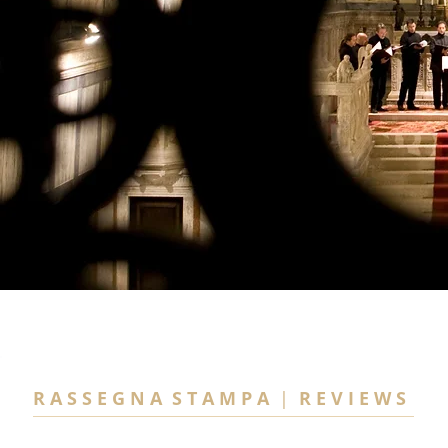
R A S S E G N A S T A M P A
|
R E V I E W S